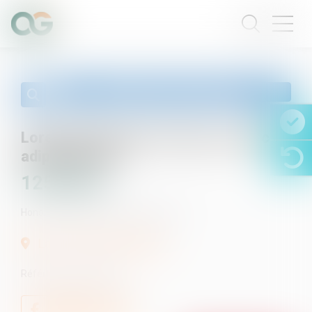
Cette annonce m'intéresse
Lorem ipsum dolor sit amet, consec
adipiscing elit.
125 000
€
Honoraires à la charge de l'acquéreur.
Lattes (34970) FRANCE
Référence :
VE-00208