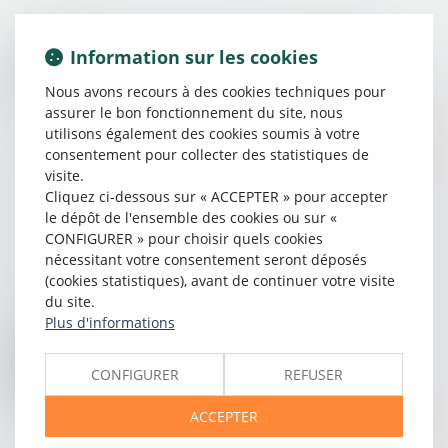
28/02/2017
Information sur les cookies
La protection sociale des expatriés se réduit - Le
Monde
Nous avons recours à des cookies techniques pour
assurer le bon fonctionnement du site, nous
Lire la suite
utilisons également des cookies soumis à votre
consentement pour collecter des statistiques de
visite.
Cliquez ci-dessous sur « ACCEPTER » pour accepter
le dépôt de l'ensemble des cookies ou sur «
CONFIGURER » pour choisir quels cookies
nécessitant votre consentement seront déposés
(cookies statistiques), avant de continuer votre visite
du site.
23/02/2017
Plus d'informations
Amiante : condition de recevabilité du préjudice
d’anxiété pour les salariés d’une société sous-
CONFIGURER
REFUSER
traitante - Le Monde du Droit
ACCEPTER
Lire la suite