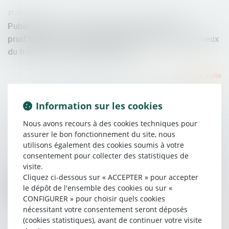
31/05/2016
Publication au JO du décret relatif à la justice
prud'homale et au traitement judiciaire du contentieux
du travail - La Gazette du Palais
Lire la suite
Information sur les cookies
Nous avons recours à des cookies techniques pour
assurer le bon fonctionnement du site, nous
utilisons également des cookies soumis à votre
consentement pour collecter des statistiques de
visite.
30/05/2016
Cliquez ci-dessous sur « ACCEPTER » pour accepter
Clause exonératoire de la garantie des vices cachés
le dépôt de l'ensemble des cookies ou sur «
ne peut s'appliquer - Protection de l'acquéreur
CONFIGURER » pour choisir quels cookies
nécessitant votre consentement seront déposés
(cookies statistiques), avant de continuer votre visite
Lire la suite