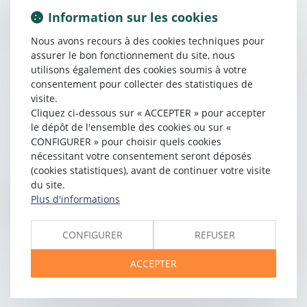
Prescription de l’action en recherche de paternité et
Information sur les cookies
atteinte à la vie privée - La Gazette du Palais
Nous avons recours à des cookies techniques pour
assurer le bon fonctionnement du site, nous
Lire la suite
utilisons également des cookies soumis à votre
consentement pour collecter des statistiques de
visite.
Cliquez ci-dessous sur « ACCEPTER » pour accepter
le dépôt de l'ensemble des cookies ou sur «
CONFIGURER » pour choisir quels cookies
nécessitant votre consentement seront déposés
(cookies statistiques), avant de continuer votre visite
du site.
15/11/2016
Plus d'informations
Accidents du travail: les intérimaires - L'express
CONFIGURER
REFUSER
Lire la suite
ACCEPTER