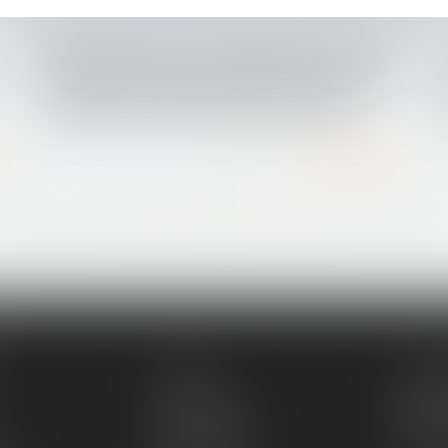
27/09/2016
Non-concurrence : un DRH peut contester
la validité de sa clause même s’il en est le
rédacteur - Éditions Francis Lefebvre
Lire la suite
...
...
<<
<
60
61
62
63
64
65
66
>
>>
Équipe
Compé
Honoraires
Annon
RDV en ligne
Paieme