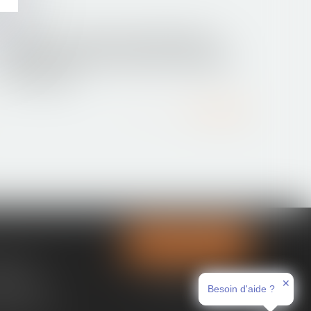
27/09/2016
Divorce : prescription quinquennale du
recouvrement des arriérés de l'indemnité
d'occupation
Lire la suite
Contactez-nous
tences
✕
ces immo
Besoin d'aide ?
nt en ligne