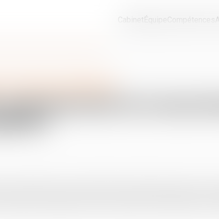
Cabinet
Équipe
Compétences
A
es arriérés de l'indemnité d'occupation
s et de leur patrimoine
on quinquennale du recouvr
pation
r ne peut obtenir le recouvrement des arriérés échus plus de ci
été obtenu. Un jugement du mois de janvier 2005, statuant sur les 