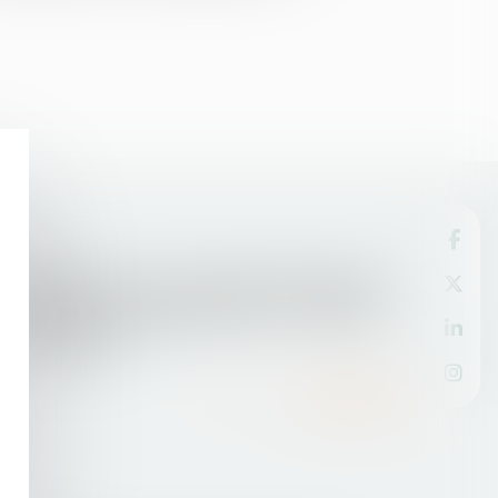
28/09/2016
Une agence de recouvrement des pensions
alimentaires impayées dès 2017 - Enfants -
Le Particulier
Lire la suite