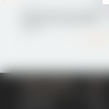
28/09/2016
RF social : l'information sur la gestion du
personnel (droit du travail, déclaration
sociale...)
Lire la suite
MODELE ALTERNATIVE
Menu
194 avenue de la Gare Sud de France
Cabinet
34970 LATTES
Actus
04 67 15 44 40
Contact