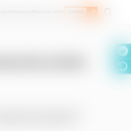
ctus
Honoraires
Annonces immo
Contact
ement des arriérés
nq ans avant la date de sa demande et non
difficultés nées de la liquidation et du