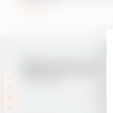
Lire la suite
04/10/2016
DEFRÉNOIS - lextenso éditions - Licéité
d’un droit réel de jouissance spéciale
supérieur à 30 ans
Lire la suite