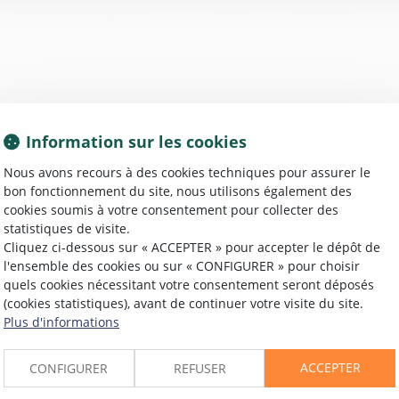
Information sur les cookies
Nous avons recours à des cookies techniques pour assurer le
bon fonctionnement du site, nous utilisons également des
29/09/2016
cookies soumis à votre consentement pour collecter des
QPC : transaction pénale par OPJ et
statistiques de visite.
Cliquez ci-dessous sur « ACCEPTER » pour accepter le dépôt de
participation des conseils départementaux
l'ensemble des cookies ou sur « CONFIGURER » pour choisir
de prévention de la délinquance et des
quels cookies nécessitant votre consentement seront déposés
zones de sécurité prioritaires à l'exécution
(cookies statistiques), avant de continuer votre visite du site.
Plus d'informations
des peines
Lire la suite
ACCEPTER
CONFIGURER
REFUSER