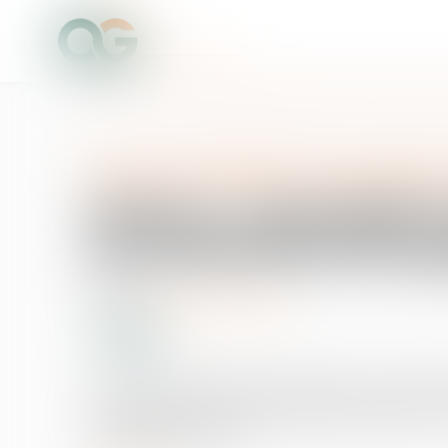
Accueil
Divorce : prescription quinquennale du recouvrement d
Droit de la famille, des personne
Divorce : prescripti
de l'indemnité d'occu
27/09/2016
Source :
www.lemondedudroit.fr
S'agissant de l'indemnité d'occupation, un créancie
encore exigibles à la date à laquelle le jugement a 
partage, après divorce...