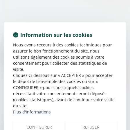
Information sur les cookies
Nous avons recours à des cookies techniques pour
19/10/2016
assurer le bon fonctionnement du site, nous
RF social : l'information sur la gestion du personnel
utilisons également des cookies soumis à votre
(droit du travail, déclaration sociale...)
consentement pour collecter des statistiques de
visite.
Lire la suite
Cliquez ci-dessous sur « ACCEPTER » pour accepter
le dépôt de l'ensemble des cookies ou sur «
CONFIGURER » pour choisir quels cookies
nécessitant votre consentement seront déposés
(cookies statistiques), avant de continuer votre visite
du site.
Plus d'informations
CONFIGURER
REFUSER
18/10/2016