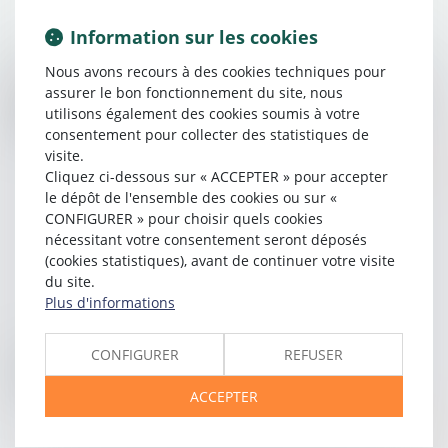
Information sur les cookies
Nous avons recours à des cookies techniques pour
26/08/2015
assurer le bon fonctionnement du site, nous
Suppression du droit de visite et d'hébergement d'un
utilisons également des cookies soumis à votre
parent violent #famille
consentement pour collecter des statistiques de
visite.
Lire la suite
Cliquez ci-dessous sur « ACCEPTER » pour accepter
le dépôt de l'ensemble des cookies ou sur «
CONFIGURER » pour choisir quels cookies
nécessitant votre consentement seront déposés
(cookies statistiques), avant de continuer votre visite
du site.
Plus d'informations
CONFIGURER
REFUSER
20/08/2015
Mettre fin à une copropriété #immobilier
ACCEPTER
Lire la suite