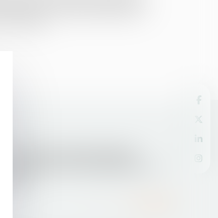
logement et de celle de la location, laquelle
t soit pertinent, le rabais peut dépasser 20
 est éloignée...
08/04/2016
Les femmes davantage pénalisées
financièrement lors des séparations - Le
Monde
Lire la suite