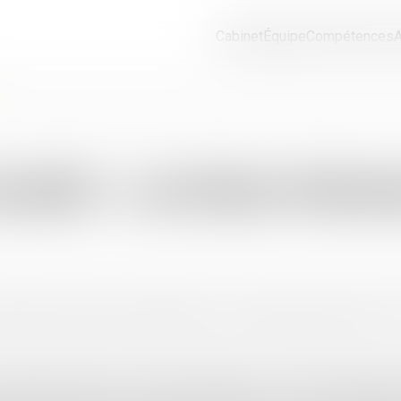
Cabinet
Équipe
Compétences
A
locatifs - Les Echos Patrim
eilleure formule pour rentabiliser son investissement locatif ?
ormule présente de nombreux avantages. En devenant propriétaire 