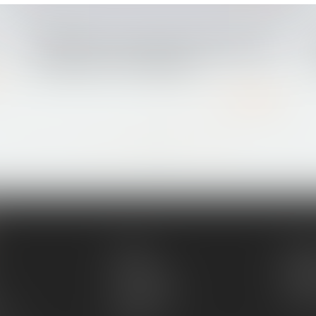
05/04/2016
La Véfa est mieux garantie dès juillet 2016 -
Achat-Vente - Le Particulier
Lire la suite
...
...
<<
<
77
78
79
80
81
82
83
>
>>
Équipe
Compé
Honoraires
Annon
RDV en ligne
Paieme
ent
Articles