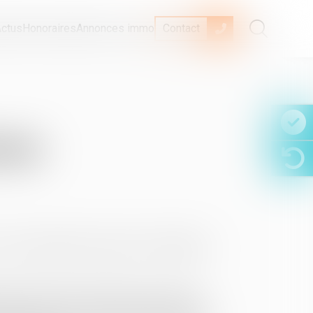
ctus
Honoraires
Annonces immo
Contact
oine
 Tous les éléments pour peser les avantages
d'un bien dont le locataire est en place,