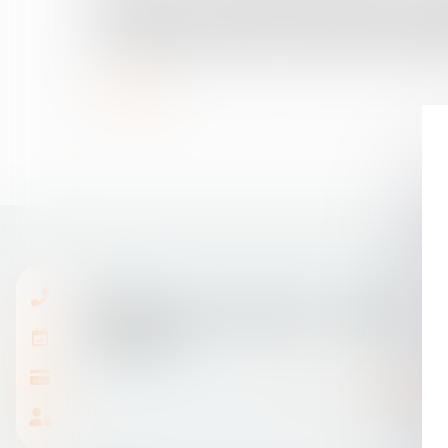
vous achetez - en principe - moins cher que si l'habi
est mesurée par la durée restante du bail, le montan
% si le locataire est dans les lieux depuis longtemps
Lire la suite
13/04/2016
Faire les bons choix locatifs - Les Echos
Patrimoine
Lire la suite