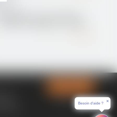
30/03/2016
Offre d’achat pour un bien immobilier :
connaître ses engagements - Via Capital
Lire la suite
Contactez-nous
tences
✕
ces immo
Besoin d'aide ?
nt en ligne