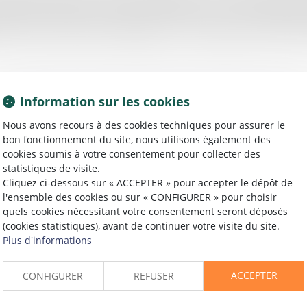
tat était vendu libre. La décote dépend à la fois de la qualité du 
t du loyer et l'âge du locataire. A minima de 10 % pour que l'acha
, profite d'un bail très avantageux ou si l'échéance de fin de bail
Information sur les cookies
Nous avons recours à des cookies techniques pour assurer le
bon fonctionnement du site, nous utilisons également des
cookies soumis à votre consentement pour collecter des
statistiques de visite.
Cliquez ci-dessous sur « ACCEPTER » pour accepter le dépôt de
l'ensemble des cookies ou sur « CONFIGURER » pour choisir
12/04/2016
quels cookies nécessitant votre consentement seront déposés
Encore mieux rendre justice aux enfants
(cookies statistiques), avant de continuer votre visite du site.
victimes et prévenir les agressions - Le
Plus d'informations
blog-Le Monde
ACCEPTER
CONFIGURER
REFUSER
Lire la suite