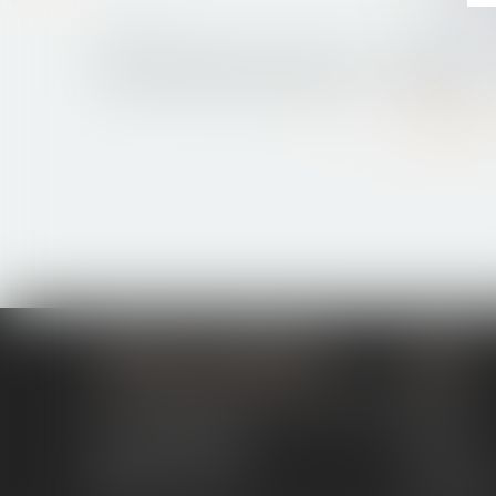
05/04/2016
Pension alimentaire garantie - Le parisien
Lire la suite
MODELE ALTERNATIVE
Menu
194 avenue de la Gare Sud de France
Cabinet
34970 LATTES
Actus
04 67 15 44 40
Contact
04 67 15 98 41
Espace cli