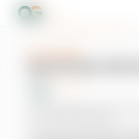
Accueil
Faire les bons choix locatifs - Les Echos Patrimoine
Droit immobilier
Faire les bons choix 
13/04/2016
Source :
patrimoine.lesechos.fr
Libre ou occupé ? Meublé ou vide ? Quelle est la m
et les inconvénients de chaque formule.
Et si vous achetiez un logement déjà occupé ? La f