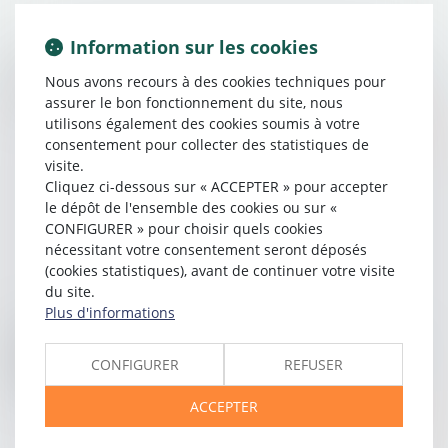
Information sur les cookies
04/05/2016
Nous avons recours à des cookies techniques pour
Réforme du travail : pour un nouveau contrat social
assurer le bon fonctionnement du site, nous
utilisons également des cookies soumis à votre
Lire la suite
consentement pour collecter des statistiques de
visite.
Cliquez ci-dessous sur « ACCEPTER » pour accepter
le dépôt de l'ensemble des cookies ou sur «
CONFIGURER » pour choisir quels cookies
nécessitant votre consentement seront déposés
(cookies statistiques), avant de continuer votre visite
du site.
Plus d'informations
03/05/2016
Les intérêts des enfants doivent prévaloir en cas de
CONFIGURER
REFUSER
conflit transfrontalier pour la garde
ACCEPTER
Lire la suite