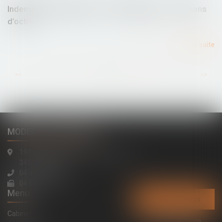
Indemnité d’habillage et de déshabillage : conditions
d’octroi
Lire la suite
...
...
<<
<
75
76
77
78
79
80
81
>
>>
MODELE ALTERNATIVE
194 avenue de la Gare Sud de France
34970 LATTES
04 67 15 44 40
04 67 15 98 41
Menu
Contactez-nous
Cabinet