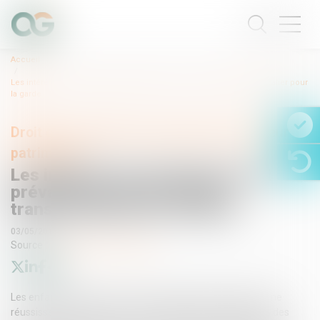
Accueil
Les intérêts des enfants doivent prévaloir en cas de conflit transfrontalier pour
la garde
Droit de la famille, des personnes et de leur
patrimoine
Les intérêts des enfants doivent
prévaloir en cas de conflit
transfrontalier pour la garde
03/05/2016
Source :
www.europarl.europa.eu
Les enfants payent le prix fort lorsque les États membres ne
réussissent pas à coopérer et protéger leurs intérêts dans des