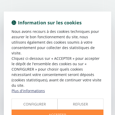
Information sur les cookies
28/03/2016
L’Assemblée nationale adopte le projet de loi Action
Nous avons recours à des cookies techniques pour
assurer le bon fonctionnement du site, nous
Logement - Logement
utilisons également des cookies soumis à votre
consentement pour collecter des statistiques de
Lire la suite
visite.
Cliquez ci-dessous sur « ACCEPTER » pour accepter
le dépôt de l'ensemble des cookies ou sur «
CONFIGURER » pour choisir quels cookies
nécessitant votre consentement seront déposés
(cookies statistiques), avant de continuer votre visite
du site.
Plus d'informations
23/03/2016
VEFA : nullité de la vente et droit de rétractation - VEFA
CONFIGURER
REFUSER
et vente à terme
ACCEPTER