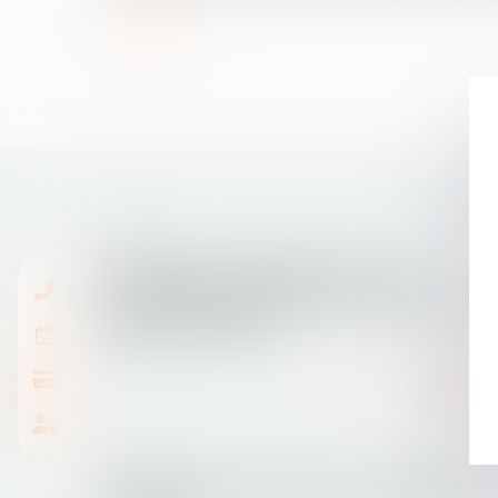
Lire la suite
25/09/2015
Quel régime d’imposition pour les
#prestationscompensatoires versées en
plusieurs annuités ?
Lire la suite
15/09/2015
La scolarisation des élèves en situation de