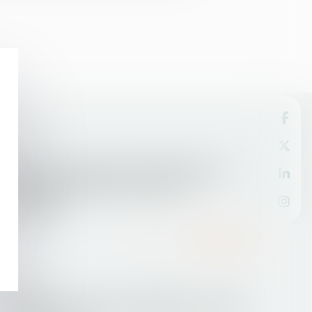
17/09/2015
Divorce : la prestation compensatoire en
capital reste de mise - Divorce - Le
Particulier
Lire la suite
10/09/2015
Logement : comment s’applique le nouveau