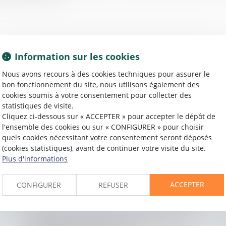
Information sur les cookies
Nous avons recours à des cookies techniques pour assurer le
bon fonctionnement du site, nous utilisons également des
cookies soumis à votre consentement pour collecter des
statistiques de visite.
23/09/2015
Cliquez ci-dessous sur « ACCEPTER » pour accepter le dépôt de
Sécu, CAF, retraite... : après un divorce, qui
l'ensemble des cookies ou sur « CONFIGURER » pour choisir
conserve quoi ?
quels cookies nécessitant votre consentement seront déposés
(cookies statistiques), avant de continuer votre visite du site.
Plus d'informations
Lire la suite
ACCEPTER
CONFIGURER
REFUSER
15/09/2015
Immobilier, la loi Macron ajoute trois jours