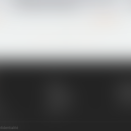
sur le délai de rétractation
Lire la suite
...
...
<<
<
89
90
91
92
93
94
95
>
>>
Équipe
Compé
Honoraires
Annon
RDV en ligne
Paieme
ent
Articles
fidentialité