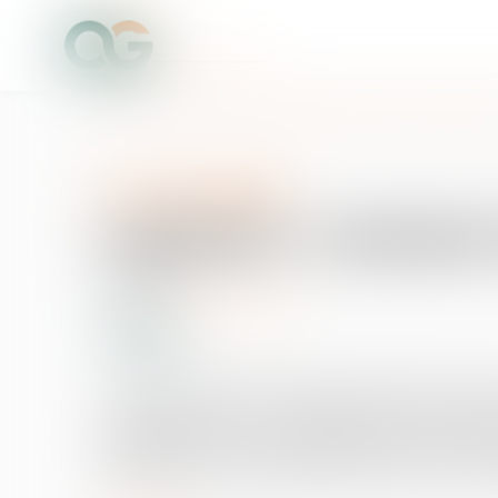
Accueil
Logement : comment s’applique le nouveau contrat de 
Droit immobilier
Logement : comment s
10/09/2015
Source :
immobilier.lefigaro.fr
La création d’un bail type avait été annoncée dans l
Journal officiel du 31. Il s’applique à tous les cont
meublées, dès lors que le logement constitue la rési
l’ensemble des colocataires) doivent aussi se confor