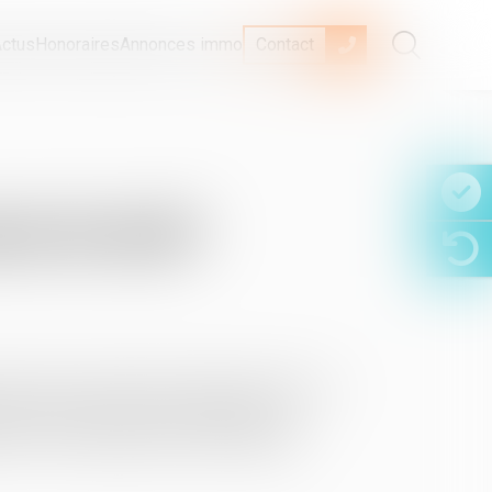
ctus
Honoraires
Annonces immo
Contact
at de bail?
après, dans un décret du 29 mai 2015, paru au
mixte, professionnel et d’habitation) et
c’est-à-dire quand le bail est signé par