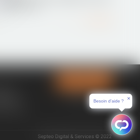
contrat de bail?
Lire la suite
Contactez-nous
tences
✕
ces immo
Besoin d'aide ?
nt en ligne
Septeo Digital & Services © 2022