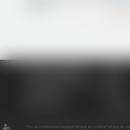
handicap
Lire la suite
MODELE ALTERNATIVE
Menu
194 avenue de la Gare Sud de France
Cabinet
34970 LATTES
Actus
04 67 15 44 40
Contact
04 67 15 98 41
Espace cli
Plan du site
Mentions légales
Politique de cookies
Politique de con