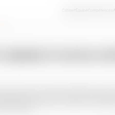
Cabinet
Équipe
Compétences
A
bail?
’applique le nouveau contr
a loi Alur du 24 mars 2014. Sa teneur a été définie, plus d’un an 
rats de locations nues (y compris les locations d’un local à usage 
dence principale du locataire. Les colocations à contrat unique (
mer au bail type....