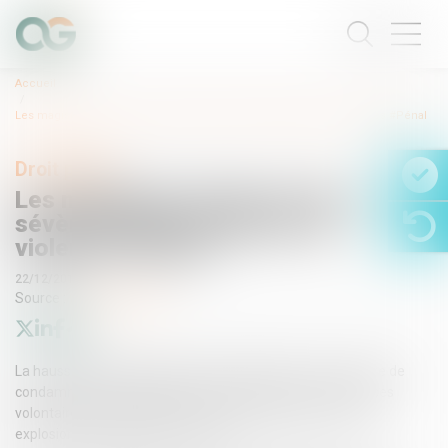
Accueil
Les magistrats de plus en plus sévères dans les affaires de violences #Pénal
Droit pénal
Les magistrats de plus en plus
sévères dans les affaires de
violences #Pénal
22/12/2015
Source :
www.lemonde.fr
La hausse est spectaculaire. Entre 2000 et 2012, le nombre de
condamnations à des peines de prison ferme pour violences
volontaires a augmenté de 62 %. Cela témoigne-t-il d’une
explosion des violences en France ?