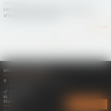
22/12/2015
Les magistrats de plus en plus sévères dans les
affaires de violences #Pénal
Lire la suite
...
...
<<
<
83
84
85
86
87
88
89
>
>>
MODELE ALTERNATIVE
194 avenue de la Gare Sud de France
34970 LATTES
04 67 15 44 40
04 67 15 98 41
Menu
Contactez-nous