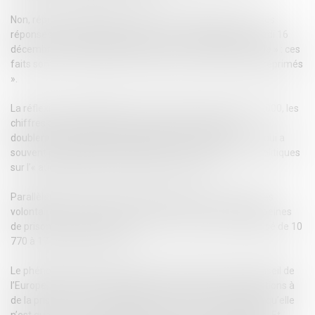
Non, répond l’Observatoire national de la délinquance et des
réponses pénales (ONDRP), dans une note publiée mercredi 16
décembre. L’Observatoire évoque une « évolution sociétale » : ces
faits sont en fait « plus souvent reportés, et plus souvent réprimés
».
La réflexion de l’ONDRP part d’un constat simple. Depuis 2000, les
chiffres de la police et de la gendarmerie montrent un
doublement des plaintes pour des faits de violences – ce qui a
souvent provoqué des développements médiatiques et politiques
sur l’« augmentation de la violence en France ».
Parallèlement, le nombre de condamnations pour violences
volontaires a augmenté de plus de 25 %, et le nombre de peines
de prison ferme prononcées pour ces faits est même passé de 10
770 à 17 320 (+62 %, donc).
Le phénomène est très français. Selon les chiffres du Conseil de
l’Europe, la part des violences dans le total des condamnations à
de la prison ferme a atteint 28 % en France en 2013, alors qu’elle
n’est que de 13,2 % en Allemagne, ou de 5,7 % en Espagne. Et