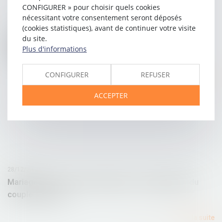
CONFIGURER » pour choisir quels cookies
nécessitant votre consentement seront déposés
(cookies statistiques), avant de continuer votre visite
05/01/2016
du site.
Quand les bailleurs sont incités à louer leur bien
Plus d'informations
immobilier
CONFIGURER
REFUSER
Lire la suite
ACCEPTER
28/12/2015
Mariage, divorce, garde partagée : radiographie du
couple français
Lire la suite