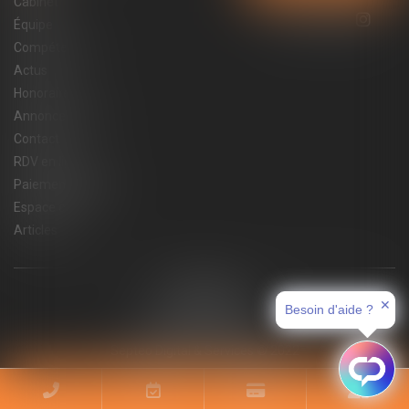
Cabinet
Équipe
Compétences
Actus
Honoraires
Annonces immo
Contact
RDV en ligne
Paiement en ligne
Espace client
Articles
Plan du site
Mentions légales
✕
Besoin d'aide ?
Politique de cookies
Politique de confidentialité
Septeo Digital & Services © 2022