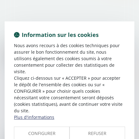
Information sur les cookies
Nous avons recours à des cookies techniques pour
05/11/2015
assurer le bon fonctionnement du site, nous
Possibilité d'aggraver la peine du prévenu par la cour
utilisons également des cookies soumis à votre
de renvoi > Actualités du Droit - Lamy
consentement pour collecter des statistiques de
visite.
Lire la suite
Cliquez ci-dessous sur « ACCEPTER » pour accepter
le dépôt de l'ensemble des cookies ou sur «
CONFIGURER » pour choisir quels cookies
nécessitant votre consentement seront déposés
(cookies statistiques), avant de continuer votre visite
du site.
Plus d'informations
CONFIGURER
REFUSER
05/11/2015