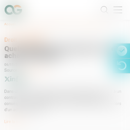
Accueil
Quels délais de rétractation lors d’un achat immobilier ?
Droit immobilier
Quels délais de rétractation lors d’un
achat immobilier ?
06/11/2015
Source :
www.lemonde.fr
Dans un souci de protection du consommateur, qui est face à un
contrat dont il ne maîtrise pas toujours l’ensemble des
conséquences, le législateur a prévu un délai de rétractation lors
d’un achat immobilier...
Lire la suite