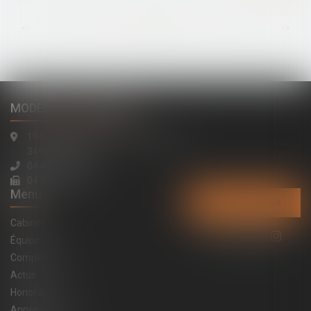
...
...
<<
<
86
87
88
89
90
91
92
>
>>
MODELE ALTERNATIVE
194 avenue de la Gare Sud de France
34970 LATTES
04 67 15 44 40
04 67 15 98 41
Menu
Contactez-nous
Cabinet
Équipe
Compétences
Actus
Honoraires
Annonces immo