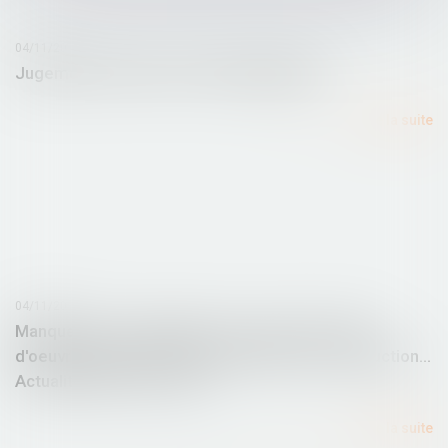
04/11/2015
Jugement de divorce et bail d'habitation
Lire la suite
04/11/2015
Manquement à l'obligation de conseil du maître
d'oeuvre quant aux risques d'édifier une construction...
Actualités du Droit- Lamy
Lire la suite