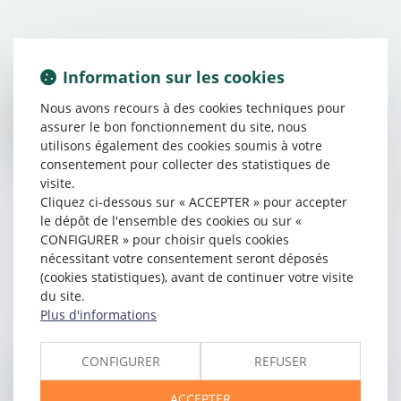
Information sur les cookies
10/10/2016
Immobilier -Copropriété : quelles règles sur les
Nous avons recours à des cookies techniques pour
assurer le bon fonctionnement du site, nous
documents à fournir à l'acquéreur d'un logement ? |
utilisons également des cookies soumis à votre
service-public.fr
consentement pour collecter des statistiques de
visite.
Lire la suite
Cliquez ci-dessous sur « ACCEPTER » pour accepter
le dépôt de l'ensemble des cookies ou sur «
CONFIGURER » pour choisir quels cookies
nécessitant votre consentement seront déposés
(cookies statistiques), avant de continuer votre visite
du site.
Plus d'informations
06/10/2016
CONFIGURER
REFUSER
La contrainte pénale : un avenir incertain - Procédure |
ACCEPTER