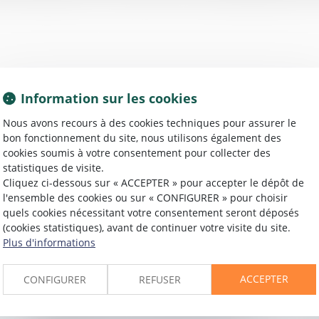
Information sur les cookies
Nous avons recours à des cookies techniques pour assurer le
bon fonctionnement du site, nous utilisons également des
cookies soumis à votre consentement pour collecter des
statistiques de visite.
04/05/2016
Cliquez ci-dessous sur « ACCEPTER » pour accepter le dépôt de
Un cas de non-application de la clause de
l'ensemble des cookies ou sur « CONFIGURER » pour choisir
non garantie des vices cachés - Protection
quels cookies nécessitant votre consentement seront déposés
(cookies statistiques), avant de continuer votre visite du site.
de l'acquéreur
Plus d'informations
Lire la suite
ACCEPTER
CONFIGURER
REFUSER
02/05/2016