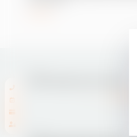
coeur de ce pacte...
Lire la suite
05/05/2016
La durée maximale de travail - Net PME
Lire la suite
03/05/2016