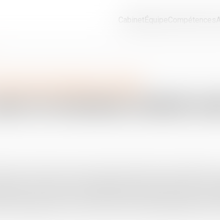
Cabinet
Équipe
Compétences
A
oit de la protection sociale
pour un nouveau contrat soc
Khomri, la réforme du droit du travail devrait offrir aux partenair
urera son succès, c'est l'usage qu'ils réussiront à en faire. Le 
on avec leurs clients et accueillir la culture nouvelle que l'outil 
les imagineront le nouveau contrat social indispensable pour rele