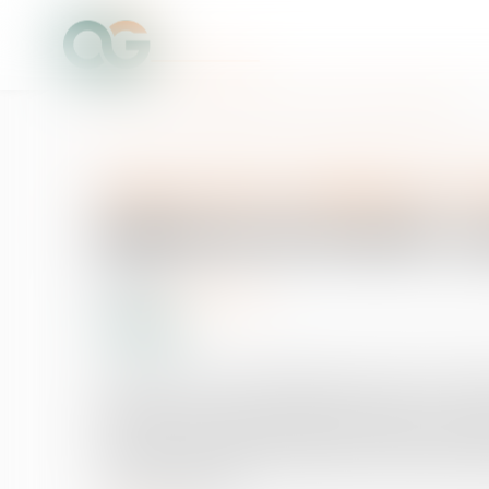
Accueil
Réforme du travail : pour un nouveau contrat social
Droit du travail - Employeurs
/
Dr
Réforme du travail : 
04/05/2016
Source :
www.lesechos.fr
Quel que soit le sort finalement réservé à la loi El 
mêmes du destin de leur entreprise. Mais ce qui ass
entreprises se transforment pour réinventer la relati
C'est en puisant dans leurs propres ressources qu'el