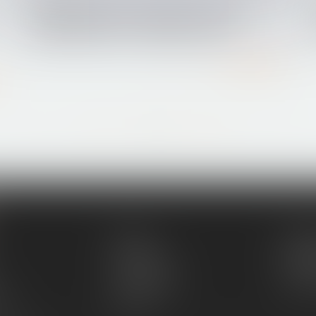
Remise tardive du certificat de travail :
quelle sanction ? - Editions Tissot
Lire la suite
...
...
<<
<
75
76
77
78
79
80
81
>
>>
Équipe
Compé
Honoraires
Annon
RDV en ligne
Paieme
ent
Articles