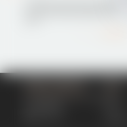
Les intérêts des enfants doivent prévaloir
en cas de conflit transfrontalier pour la
garde
Lire la suite
MODELE ALTERNATIVE
Menu
194 avenue de la Gare Sud de France
Cabinet
34970 LATTES
Actus
04 67 15 44 40
Contact
04 67 15 98 41
Espace cli