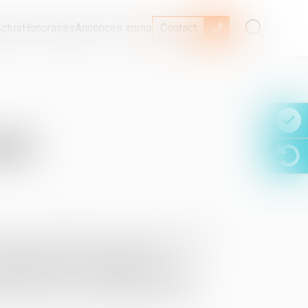
ctus
Honoraires
Annonces immo
Contact
ial
es sociaux une liberté accrue pour décider eux-
moment est le bon : la plupart des
digital diffuse à une vitesse étourdissante.
ver ces défis. La flexibilité doit être au