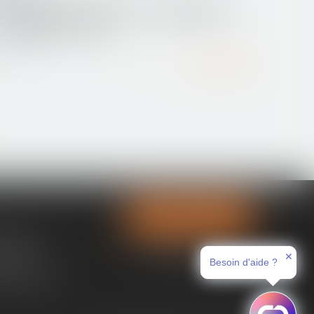
Indemnité d’habillage et de déshabillage :
conditions d’octroi
Lire la suite
Contactez-nous
tences
✕
ces immo
Besoin d'aide ?
nt en ligne