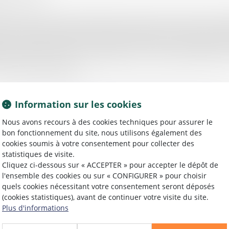
ion de biens mais laisse subsister le devoir de secours. Ainsi, l
Chacun des époux séparés conserve l'usage du nom de l'autre. To
, le leur interdire. En cas de décès de l'un des époux séparés d
e de succession. Lorsque la séparation de corps est prononcée 
s droits successoraux....
Information sur les cookies
Nous avons recours à des cookies techniques pour assurer le
bon fonctionnement du site, nous utilisons également des
cookies soumis à votre consentement pour collecter des
statistiques de visite.
Cliquez ci-dessous sur « ACCEPTER » pour accepter le dépôt de
l'ensemble des cookies ou sur « CONFIGURER » pour choisir
quels cookies nécessitant votre consentement seront déposés
30/08/2016
(cookies statistiques), avant de continuer votre visite du site.
Justice : En prison pour ne pas avoir payé la
Plus d'informations
pension