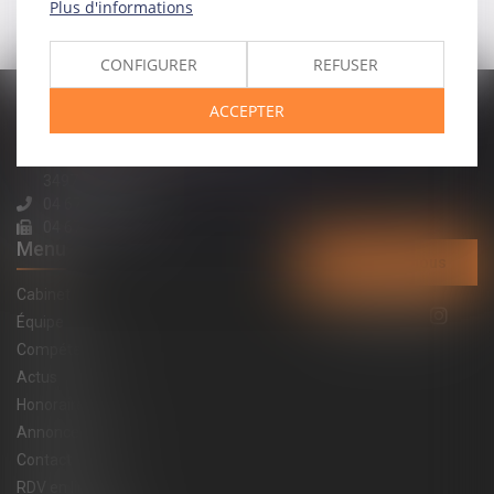
Plus d'informations
CONFIGURER
REFUSER
ACCEPTER
MODELE ALTERNATIVE
194 avenue de la Gare Sud de France
34970 LATTES
04 67 15 44 40
04 67 15 98 41
Menu
Contactez-nous
Cabinet
Équipe
Compétences
Actus
Honoraires
Annonces immo
Contact
RDV en ligne